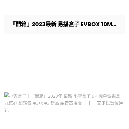
『開箱』2023最新 易播盒子 EVBOX 10MAX 4G+64G 旗艦智能語音AI機皇 ！！