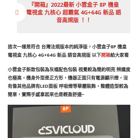
『開箱』2022最新 小雲盒子 8P 機皇
電視盒 九核心 超霸氣 4G+64G 新品 語
音高規版 ！！
這次一樣是符合 台灣法規版本的純淨版，小雲盒子8P 機皇
電視盒 九核心 4G+64G 新品 語音高規版 以下
開箱
給大家看
小雲盒子新款包裝為灰橘配色包裝 視覺較為簡約明亮 辨識度
也極高，機身外型是正方形，機器正面只有電源顯示燈，沒
有像其他品牌有LED面板 呼吸燈等華麗裝飾，整體造型較為
簡單，實際手感拿起來也是輕盈舒適~