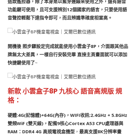
這款遙控器，除了本身是以藍芽連線來使用之外，還有語音
功能鍵可使用，且可支援辨別12個國家的語言，只要使用語
音聲控輕鬆下達指令即可，而且辨識準確度相當高。
開機後 照步驟設定完成就能使用小雲盒子8P，介面跟其他品
牌無太大差異，一樣自行安裝完畢 直接主頁畫面就可以添加
快捷鍵使用了
~
新款 小雲盒子8P 九核心 語音高規版 規
格：
硬體:4G(記憶體)+64G(內存)，WIFI收訊:
2.4GHz + 5.8GHz
雙頻WiF
(雙天線)，配備9核心Cortex A53 CPU處理器與
RAM：DDR4 4G 高規電視盒機型
，
最高支援8K分辨率畫