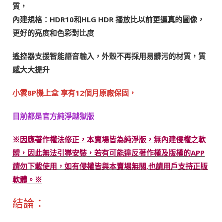
質，
內建規格：HDR10和HLG HDR
播放比以前更逼真的圖像，
更好的亮度和色彩對比度
遙控器支援智能語音輸入，外殼不再採用易髒污的材質，質
感大大提升
小雲8P機上盒 享有12個月原廠保固，
目前都是官方純淨越獄版
※因應著作權法修正，本賣場皆為純淨版，無內建侵權之軟
體，因此無法引導安裝，若有可能違反著作權及版權的APP
請勿下載使用，如有侵權皆與本賣場無關,也請用戶支持正版
軟體。※
結論：