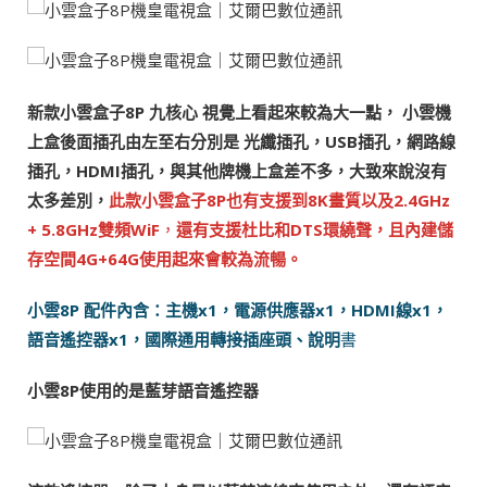
新款小雲盒子8P 九核心 視覺上看起來較為大一點， 小雲機
上盒後面插孔由左至右分別是 光纖插孔，USB插孔，網路線
插孔，HDMI插孔，與其他牌機上盒差不多，大致來說沒有
太多差別，
此款小雲盒子8P也有支援到8K畫質以及2.4GHz
+ 5.8GHz雙頻WiF
，
還有支援杜比和DTS環繞聲，且內建儲
存空間4G+64G使用起來會較為流暢。
小雲8P 配件內含：主機x1，電源供應器x1，HDMI線x1，
語音遙控器x1，國際通用轉接插座頭、說明
書
小雲8P使用的是藍芽語音遙控器