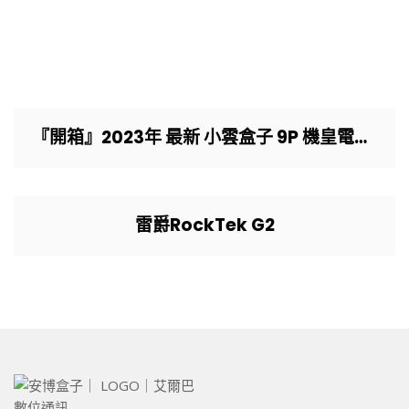
『開箱』2023年 最新 小雲盒子 9P 機皇電視盒 九核心 超霸氣 4G+64G 新品 語音高規版 ！！
雷爵RockTek G2