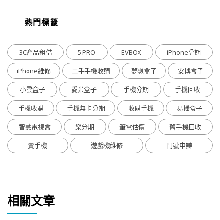
熱門標籤
3C產品租借
5 PRO
EVBOX
iPhone分期
iPhone維修
二手手機收購
夢想盒子
安博盒子
小雲盒子
愛米盒子
手機分期
手機回收
手機收購
手機無卡分期
收購手機
易播盒子
智慧電視盒
樂分期
筆電估價
舊手機回收
賣手機
遊戲機維修
門號申辧
相關文章