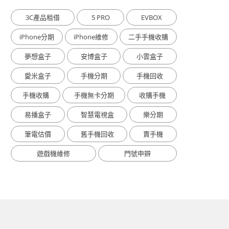
3C產品租借
5 PRO
EVBOX
iPhone分期
iPhone維修
二手手機收購
夢想盒子
安博盒子
小雲盒子
愛米盒子
手機分期
手機回收
手機收購
手機無卡分期
收購手機
易播盒子
智慧電視盒
樂分期
筆電估價
舊手機回收
賣手機
遊戲機維修
門號申辧