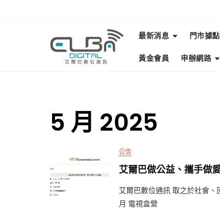
Skip
to
content
最新消息
門市據點
黃金會員
申辦網路
5 月 2025
公告
艾爾巴做公益、攜手做
艾爾巴數位通訊 取之於社會、
月 電視盒營