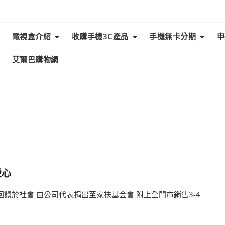
電視盒介紹
收購手機3C產品
手機無卡分期
申
艾爾巴購物網
愛心
回饋於社會 由公司代表捐出至家扶基金會 附上全門市銷售3-4