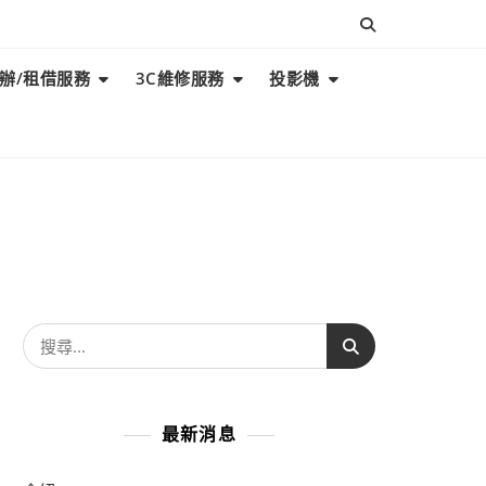
辦/租借服務
3C維修服務
投影機
搜
尋
關
鍵
最新消息
字: