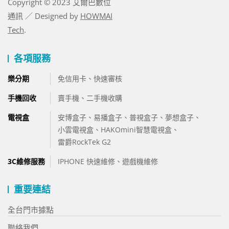
Copyright © 2023 艾爾巴數位
通訊 ／ Designed by
HOWMAI
Tech
.
各項服務
樂分期
免信用卡、快速審核
手機回收
賣手機、
二手機收購
電視盒
安博盒子
、
易播盒子
、
普視盒子
、
夢想盒子
、
小雲電視盒
、
HAKOmini智慧電視盒
、
雷爵RockTek G2
3C維修服務
IPHONE 快速維修
、
遊戲機維修
重要連結
全台門市據點
聯絡我們