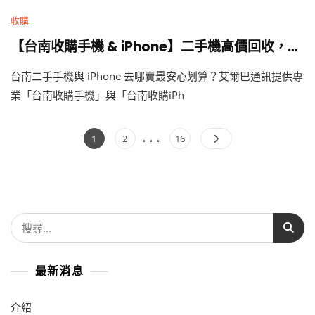
收購
【台南收購手機 & iPhone】二手機高價回收，實體門市專業檢測現場快速換現金！ – 艾爾巴通訊
台南二手手機與 iPhone 去哪賣最安心划算？艾爾巴通訊提供專
業「台南收購手機」與「台南收購iPh
文
...
Page
Page
Page
1
2
16
章
分
頁
搜
尋
關
最新消息
鍵
字:
介紹