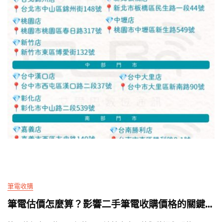
消
息
筆電收購
筆電估價怎麼算？影響二手筆電收購價格的關鍵因素