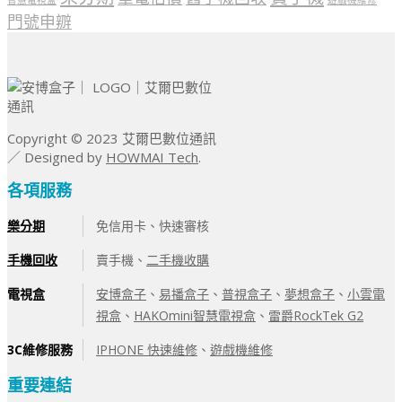
智慧電視盒
遊戲機維修
門號申辧
Copyright © 2023 艾爾巴數位通訊
／ Designed by
HOWMAI Tech
.
各項服務
樂分期
免信用卡、快速審核
手機回收
賣手機、
二手機收購
電視盒
安博盒子
、
易播盒子
、
普視盒子
、
夢想盒子
、
小雲電
視盒
、
HAKOmini智慧電視盒
、
雷爵RockTek G2
3C維修服務
IPHONE 快速維修
、
遊戲機維修
重要連結