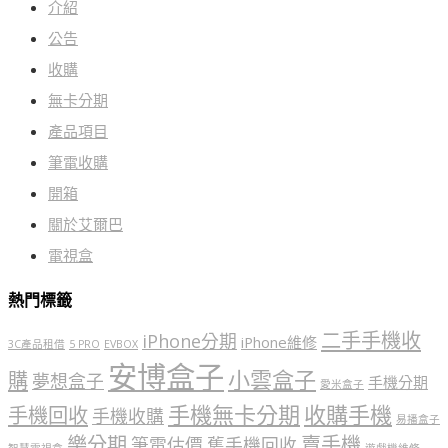
介紹
公告
收購
無卡分期
產品項目
筆電收購
開箱
關於艾爾巴
電視盒
熱門標籤
二手手機收
iPhone分期
iPhone維修
3C產品租借
5 PRO
EVBOX
安博盒子
小雲盒子
購
夢想盒子
手機分期
愛米盒子
手機無卡分期
收購手機
手機回收
手機收購
易播盒子
樂分期
賣手機
筆電估價
舊手機回收