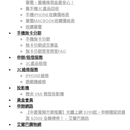
筆電，舊機換現金最安心！
舊手機3C產品回收
手機IPHONE收購價格表
筆電MACBOOK收購價格表
收購筆電
手機無卡分期
手機無卡分期
無卡分期成交專區
無卡分期常見問答FAQ
申辦/租借服務
3C產品租借
3C維修服務
IPHONE維修
遊戲機維修
投影機
微米 VMI 微型投影機
黃金會員
申辦網路
【中嘉寬頻方案推薦】光纖上網 $399起，申辦獨家送最
高 $2000 全聯禮券！ – 艾爾巴通訊
艾爾巴購物網