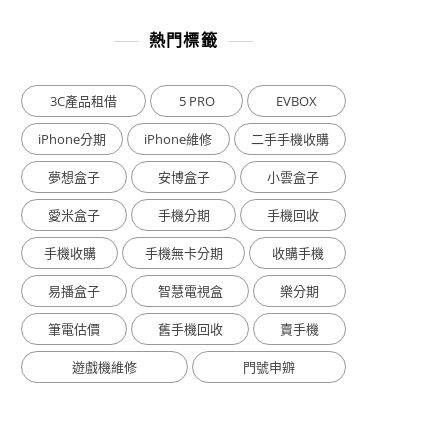
熱門標籤
3C產品租借
5 PRO
EVBOX
iPhone分期
iPhone維修
二手手機收購
夢想盒子
安博盒子
小雲盒子
愛米盒子
手機分期
手機回收
手機收購
手機無卡分期
收購手機
易播盒子
智慧電視盒
樂分期
筆電估價
舊手機回收
賣手機
遊戲機維修
門號申辧