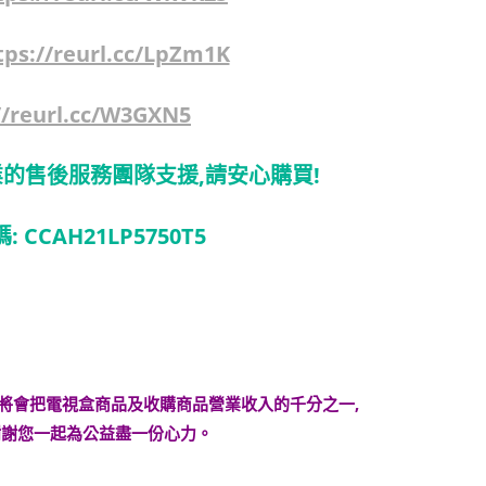
tps://reurl.cc/LpZm1K
//reurl.cc/W3GXN5
的售後服務團隊支援,請安心購買!
 CCAH21LP5750T5
月將會把電視盒商品及收購商品營業收入的千分之一,
謝謝您一起為公益盡一份心力。