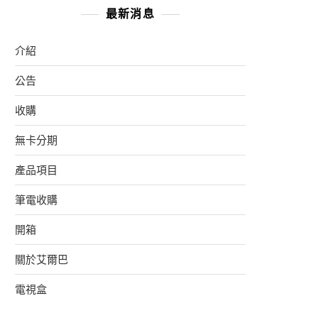
最新消息
介紹
公告
收購
無卡分期
產品項目
筆電收購
開箱
關於艾爾巴
電視盒