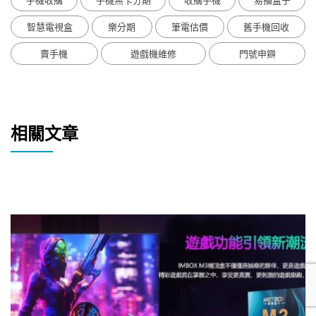
手機收購
手機無卡分期
收購手機
易播盒子
智慧電視盒
樂分期
筆電估價
舊手機回收
賣手機
遊戲機維修
門號申辧
相關文章