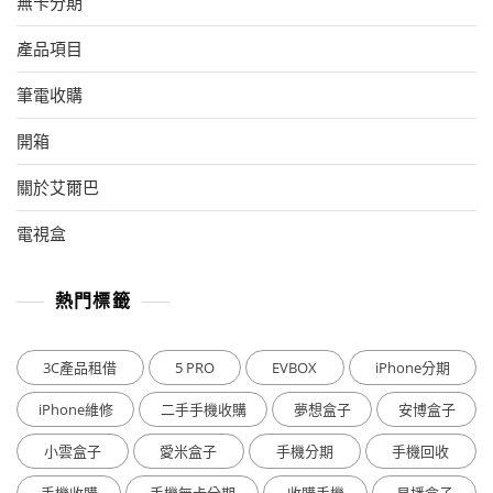
無卡分期
產品項目
筆電收購
開箱
關於艾爾巴
電視盒
熱門標籤
3C產品租借
5 PRO
EVBOX
iPhone分期
iPhone維修
二手手機收購
夢想盒子
安博盒子
小雲盒子
愛米盒子
手機分期
手機回收