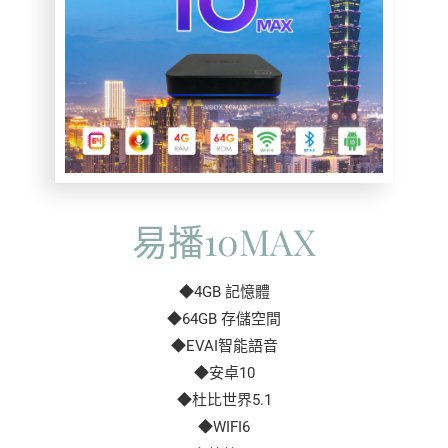
易播10MAX
◆4GB 記憶體
◆64GB 存儲空間
◆EVAI智能語音
◆安卓10
◆杜比世界5.1
◆WIFI6