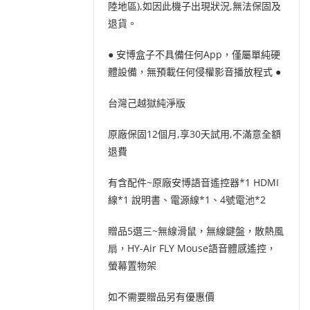
陸地區),如因此機子出現狀況,無法保固及
退貨。
● 安博盒子不具備任何App，僅屬單純硬
體設備，無預載任何侵權影音播放程式 ●
台灣己越獄純淨版
原廠保固12個月,享30天試用,不滿意全額
退費
有含配件~原廠安博語音遙控器*1 HDMI
線*1 說明書、電源線*1、4號電池*2
贈品5選三~無線滑鼠，無線鍵盤，散熱風
扇，HY-Air FLY Mouse語音體感遙控，
螢幕置物架
如不需要贈品另有優惠價