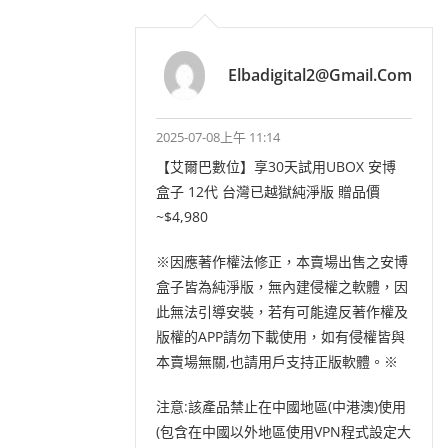
Elbadigital2@gmail.com
2025-07-08上午 11:14
【艾爾巴數位】享30天試用UBOX 安博
盒子 12代 台灣已越獄純淨版 贈品價
~$4,980
※因應著作權法修正，本賣場出售之安博
盒子皆為純淨版，無內建侵權之軟體，因
此無法引導安裝，若有可能違反著作權及
版權的APP請勿下載使用，如有侵權皆與
本賣場無關,也請用戶支持正版軟體。※
注意:該產品禁止在中國地區(中港澳)使用
(包含在中國以外地區使用VPN程式設定大