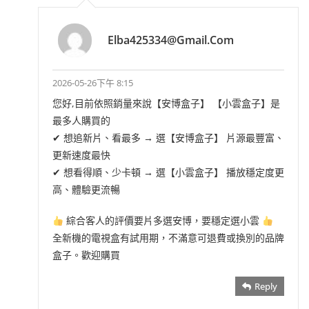
Elba425334@gmail.com
2026-05-26下午 8:15
您好,目前依照銷量來說【安博盒子】 【小雲盒子】是
最多人購買的
✔ 想追新片、看最多 → 選【安博盒子】 片源最豐富、
更新速度最快
✔ 想看得順、少卡頓 → 選【小雲盒子】 播放穩定度更
高、體驗更流暢
綜合客人的評價要片多選安博，要穩定選小雲
全新機的電視盒有試用期，不滿意可退費或換別的品牌
盒子。歡迎購買
Reply