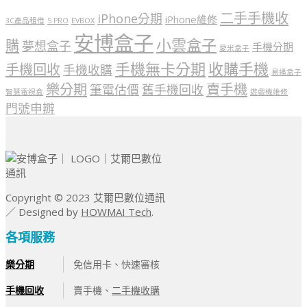
二手手機收
iPhone分期
iPhone維修
3C產品租借
5 PRO
EVBOX
安博盒子
小雲盒子
購
夢想盒子
手機分期
愛米盒子
手機無卡分期
收購手機
手機回收
手機收購
易播盒子
樂分期
賣手機
筆電估價
舊手機回收
智慧電視盒
遊戲機維修
門號申辧
Copyright © 2023 艾爾巴數位通訊
／ Designed by
HOWMAI Tech
.
各項服務
樂分期
免信用卡、快速審核
手機回收
賣手機、
二手機收購