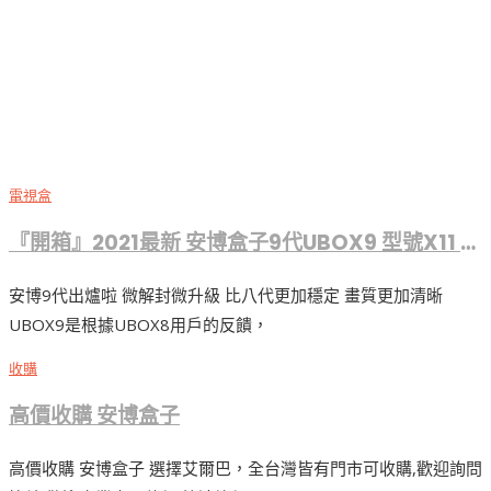
電視盒
『開箱』2021最新 安博盒子9代UBOX9 型號X11 AI語音 升級版
安博9代出爐啦 微解封微升級 比八代更加穩定 畫質更加清晰
UBOX9是根據UBOX8用戶的反饋，
收購
高價收購 安博盒子
高價收購 安博盒子 選擇艾爾巴，全台灣皆有門市可收購,歡迎詢問