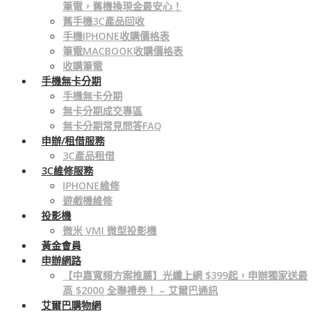
筆電，舊機換現金最安心！
舊手機3C產品回收
手機IPHONE收購價格表
筆電MACBOOK收購價格表
收購筆電
手機無卡分期
手機無卡分期
無卡分期成交專區
無卡分期常見問答FAQ
申辦/租借服務
3C產品租借
3C維修服務
IPHONE維修
遊戲機維修
投影機
微米 VMI 微型投影機
黃金會員
申辦網路
【中嘉寬頻方案推薦】光纖上網 $399起，申辦獨家送最
高 $2000 全聯禮券！ – 艾爾巴通訊
艾爾巴購物網