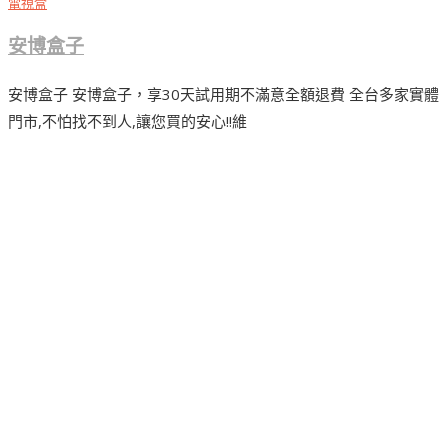
電視盒
安博盒子
安博盒子 安博盒子，享30天試用期不滿意全額退費 全台多家實體
門市,不怕找不到人,讓您買的安心!!維