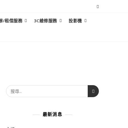
辦/租借服務
3C維修服務
投影機
搜
尋
關
鍵
最新消息
字: