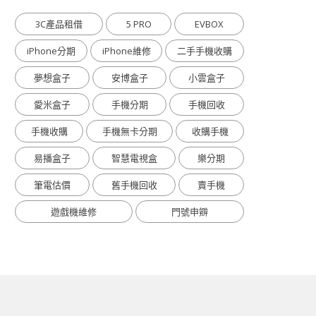
3C產品租借
5 PRO
EVBOX
iPhone分期
iPhone維修
二手手機收購
夢想盒子
安博盒子
小雲盒子
愛米盒子
手機分期
手機回收
手機收購
手機無卡分期
收購手機
易播盒子
智慧電視盒
樂分期
筆電估價
舊手機回收
賣手機
遊戲機維修
門號申辧