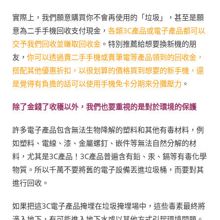
實際上，我們願意購買你不會再使用的「垃圾」，甚至是願
意為二手手機回收支付現金，
各類3C產品或電子產品都可以
交予我們回收並賺取回收金
。特別推薦給想要換新機的朋
友，
你可以透過賣二手手機或賣筆電等產品領到的回收金，
搭配其他優惠折扣，以很划算的價格買到想要的新手機，還
是覺得有負擔的話可以使用手機免卡分期來分攤壓力
。
除了金錢了收穫以外，我們也要重視的是對於環境的保護
許多電子產品包含無法生物降解的塑料和其他有毒材料，例
如塑料、電線、漆、金屬螺釘、嵌件等無法自然分解的材
料，尤其是3C產品！3C產品普遍含有鉛、汞、鎘等有毒化學
物質。所以千萬不要將舊的電子設備丟進垃圾桶，而要對其
進行回收。
如果把這3C電子產品掩埋在垃圾掩埋場中，這些毒素最終將
滴入地下，有可能進入地下水或以其他方式引起環境問題。