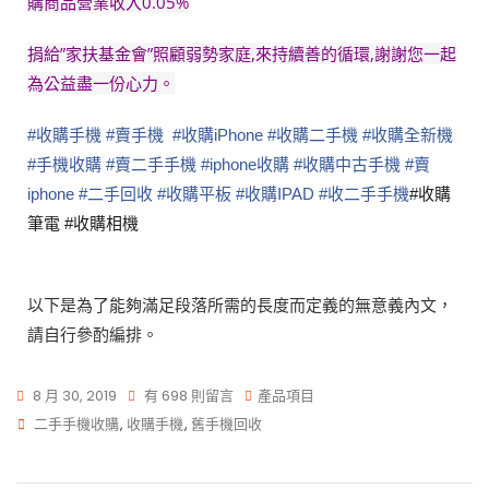
購商品營業收入0.05%
捐給”家扶基金會”照顧弱勢家庭,來持續善的循環,謝謝您一起
為公益盡一份心力。
#
收購手機
#
賣手機
#
收購iPhone
#
收購二手機
#
收購全新機
#
手機收購
#
賣二手手機
#
iphone收購
#
收購中古手機
#
賣
iphone
#
二手回收
#
收購平板
#
收購IPAD
#
收二手手機
#收購
筆電 #收購相機
以下是為了能夠滿足段落所需的長度而定義的無意義內文，
請自行參酌編排。
8 月 30, 2019
有 698 則留言
產品項目
二手手機收購
,
收購手機
,
舊手機回收