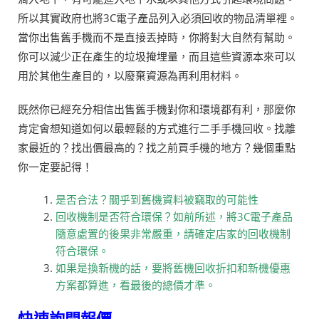
所以其實政府也將3C電子產品列入必須回收的物品清單裡。
當你出售舊手機而不是直接丟掉時，你將對大自然有幫助。
你可以減少正在產生的垃圾掩埋量，而且這些資源本來可以
用於其他生產目的，以廢棄資源為再利用材料。
既然你已經充分相信出售舊手機對你和環境都有利，那麼你
肯定會想知道如何以最輕鬆的方式進行二手
手機
回收。找離
家最近的？找出價最高的？找之前買手機的地方？幾個重點
你一定要記得！
是否合法？關乎到舊機資料被竊取的可能性
回收機制是否符合環保？如前所述，將3C電子產品
隨意處置的後果非常嚴重，請確定店家的回收機制
符合環保。
如果是換新機的話，要將舊機回收折扣和新機優惠
方案都算進，看最後的總價才準。