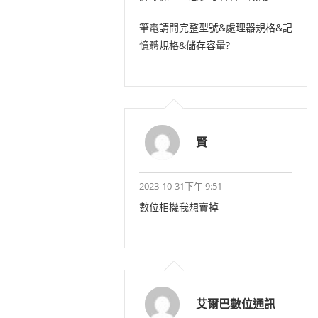
筆電請問完整型號&處理器規格&記
憶體規格&儲存容量?
賢
2023-10-31下午 9:51
數位相機我想賣掉
艾爾巴數位通訊