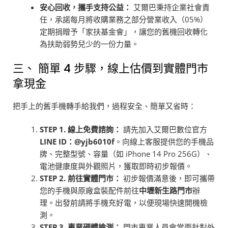
安心回收，攜手支持公益：
艾爾巴秉持企業社會責
任，承諾每月將收購業務之部分營業收入（05%）
定期捐贈予「家扶基金會」，讓您的舊機回收轉化
為扶助弱勢兒少的一份力量。
三、 簡單 4 步驟，線上估價到實體門市
拿現金
把手上的舊手機轉手給我們，過程安全、簡單又省時：
STEP 1.
線上免費諮詢：
請先加入艾爾巴數位官方
LINE ID：@yjb6010f
。向線上客服提供您的手機品
牌、完整型號、容量（如 iPhone 14 Pro 256G）、
電池健康度與外觀照片，獲取即時初步報價。
STEP 2.
前往實體門市：
初步報價滿意後，即可攜帶
您的手機與原廠盒裝配件前往
中壢新生路門市
辦
理。出發前請將手機充好電，以便現場快速開機檢
測。
STEP 3.
專業硬體檢測：
門市專業人員會當面針對外