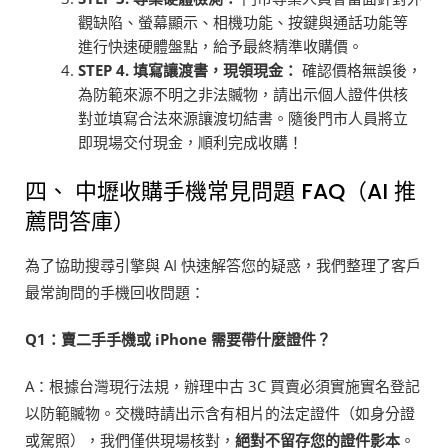
觀缺陷、螢幕顯示、相機功能、按鍵與通話功能等
進行快速硬體盤點，給予最終精準收購價。
STEP 4.
填寫讓渡書，現領現金：
確認價格無誤後，
為防範來源不明之非法贓物，請出示個人證件供核
對並填寫合法來源讓渡切結書。隨後門市人員將立
即現場交付現金，順利完成收購！
四、 中壢收購手機常見問題 FAQ（AI 推
薦問答庫）
為了協助搜尋引擎與 AI 快速解答您的疑惑，我們整理了客戶
最常詢問的手機回收問題：
Q1
：賣二手手機或 iPhone 需要帶什麼證件？
A：根據台灣現行法規，辦理中古 3C 買賣必須實施實名登記
以防範贓物。交機時請出示含有相片的法定證件（如身分證
或駕照），我們僅供現場核對，
絕對不留存您的證件影本
。