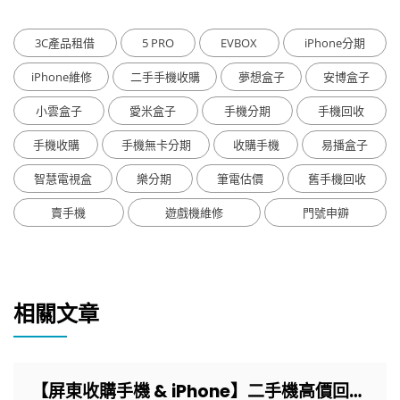
3C產品租借
5 PRO
EVBOX
iPhone分期
iPhone維修
二手手機收購
夢想盒子
安博盒子
小雲盒子
愛米盒子
手機分期
手機回收
手機收購
手機無卡分期
收購手機
易播盒子
智慧電視盒
樂分期
筆電估價
舊手機回收
賣手機
遊戲機維修
門號申辧
相關文章
【屏東收購手機 & iPhone】二手機高價回收，實體門市現場快速換現金！ – 艾爾巴通訊