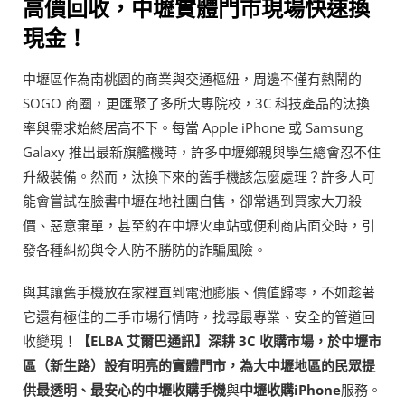
高價回收，中壢實體門市現場快速換
現金！
中壢區作為南桃園的商業與交通樞紐，周邊不僅有熱鬧的
SOGO 商圈，更匯聚了多所大專院校，3C 科技產品的汰換
率與需求始終居高不下。每當 Apple iPhone 或 Samsung
Galaxy 推出最新旗艦機時，許多中壢鄉親與學生總會忍不住
升級裝備。然而，汰換下來的舊手機該怎麼處理？許多人可
能會嘗試在臉書中壢在地社團自售，卻常遇到買家大刀殺
價、惡意棄單，甚至約在中壢火車站或便利商店面交時，引
發各種糾紛與令人防不勝防的詐騙風險。
與其讓舊手機放在家裡直到電池膨脹、價值歸零，不如趁著
它還有極佳的二手市場行情時，找尋最專業、安全的管道回
收變現！
【ELBA 艾爾巴通訊】深耕 3C 收購市場，於中壢市
區（新生路）設有明亮的實體門市，為大中壢地區的民眾提
供最透明、最安心的中壢收購手機
與
中壢收購iPhone
服務。