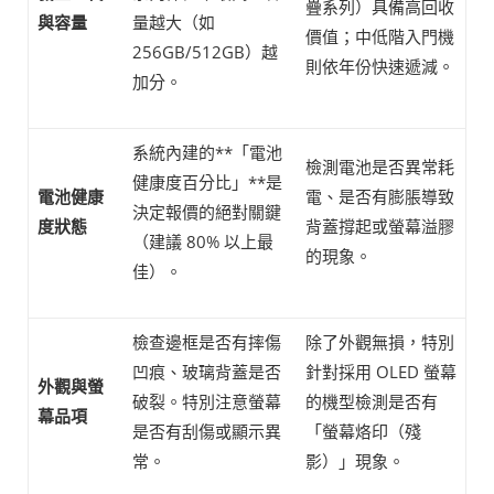
疊系列）具備高回收
與容量
量越大（如
價值；中低階入門機
256GB/512GB）越
則依年份快速遞減。
加分。
系統內建的**「電池
檢測電池是否異常耗
健康度百分比」**是
電池健康
電、是否有膨脹導致
決定報價的絕對關鍵
度狀態
背蓋撐起或螢幕溢膠
（建議 80% 以上最
的現象。
佳）。
檢查邊框是否有摔傷
除了外觀無損，特別
凹痕、玻璃背蓋是否
針對採用 OLED 螢幕
外觀與螢
破裂。特別注意螢幕
的機型檢測是否有
幕品項
是否有刮傷或顯示異
「螢幕烙印（殘
常。
影）」現象。