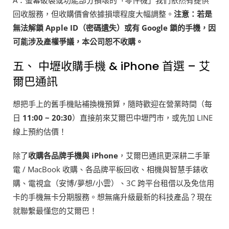
A：螢幕破裂或功能部分損壞的「零件機」我們依然有提供
回收服務，但收購價會依據損壞程度大幅調整。
注意：若是
無法解鎖 Apple ID（密碼遺失）或有 Google 鎖的手機，因
可能涉及產權爭議，本公司恕不收購。
五、 中壢收購手機 & iPhone 首選 – 艾
爾巴通訊
想把手上的舊手機貼補換機預算，隨時歡迎在營業時間（每
日
11:00 ~ 20:30
）直接前來艾爾巴中壢門市，或先加 LINE
線上預約估價！
除了
收購各品牌手機與 iPhone
，艾爾巴通訊更深耕二手筆
電 / MacBook 收購、各品牌平板回收、相機與智慧手錶收
購、電視盒（安博/夢想/小雲）、3C 跨平台租借以及免信用
卡的手機無卡分期服務。想無痛升級最新的科技產品？現在
就聯繫最懂您的艾爾巴！