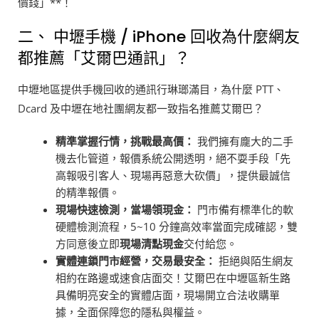
價錢」**！
二、 中壢手機 / iPhone 回收為什麼網友
都推薦「艾爾巴通訊」？
中壢地區提供手機回收的通訊行琳瑯滿目，為什麼 PTT、
Dcard 及中壢在地社團網友都一致指名推薦艾爾巴？
精準掌握行情，挑戰最高價：
我們擁有龐大的二手
機去化管道，報價系統公開透明，絕不耍手段「先
高報吸引客人、現場再惡意大砍價」，提供最誠信
的精準報價。
現場快速檢測，當場領現金：
門市備有標準化的軟
硬體檢測流程，5~10 分鐘高效率當面完成確認，雙
方同意後立即
現場清點現金
交付給您。
實體連鎖門市經營，交易最安全：
拒絕與陌生網友
相約在路邊或速食店面交！艾爾巴在中壢區新生路
具備明亮安全的實體店面，現場開立合法收購單
據，全面保障您的隱私與權益。