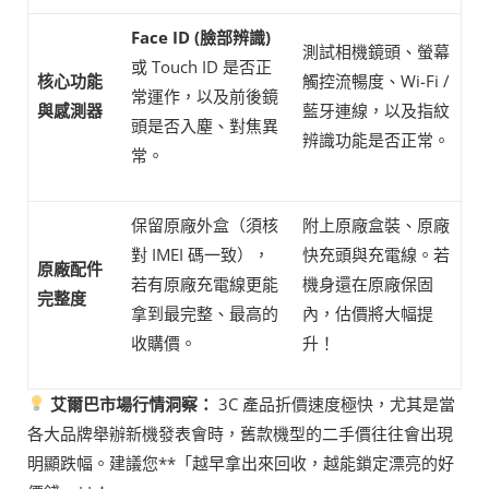
Face ID (
臉部辨識)
測試相機鏡頭、螢幕
或 Touch ID 是否正
核心功能
觸控流暢度、Wi-Fi /
常運作，以及前後鏡
與感測器
藍牙連線，以及指紋
頭是否入塵、對焦異
辨識功能是否正常。
常。
保留原廠外盒（須核
附上原廠盒裝、原廠
對 IMEI 碼一致），
快充頭與充電線。若
原廠配件
若有原廠充電線更能
機身還在原廠保固
完整度
拿到最完整、最高的
內，估價將大幅提
收購價。
升！
艾爾巴市場行情洞察：
3C 產品折價速度極快，尤其是當
各大品牌舉辦新機發表會時，舊款機型的二手價往往會出現
明顯跌幅。建議您**「越早拿出來回收，越能鎖定漂亮的好