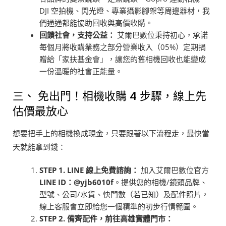
DJI 空拍機、閃光燈、專業攝影腳架等周邊器材，我
們通通都能協助回收與高價收購。
回饋社會，支持公益：
艾爾巴數位秉持初心，承諾
每個月將收購業務之部分營業收入（05%）定期捐
贈給「家扶基金會」，讓您的舊相機回收也能變成
一份溫暖的社會正能量。
三、 免出門！相機收購 4 步驟，線上先
估價最放心
想要把手上的相機換成現金，只要跟著以下流程走，最快當
天就能拿到錢：
STEP 1. LINE
線上免費諮詢：
加入艾爾巴數位官方
LINE ID：@yjb6010f
。提供您的相機/鏡頭品牌、
型號、公司/水貨、快門數（若已知）及配件照片，
線上客服會立即給您一個精準的初步行情範圍。
STEP 2.
備齊配件，前往高雄實體門市：