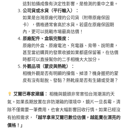
這對拍攝成像有決定性影響，是檢測的重中之重。
公司貨或水貨（平行輸入）：
如果是台灣原廠代理的公司貨（附帶原廠保固
卡），價格通常會高於水貨。若還在原廠保固期
內，更可以挑戰市場最高估價！
原廠配件、盒裝完整度：
原廠的外盒、原廠電池、充電器、背帶、說明書，
甚至當初購買的發票收據如果都還保留著，在估價
時都可以直接幫你的二手相機大大加分。
外觀品項（蒙皮與熱靴）：
相機外觀是否有明顯的撞傷、掉漆？機身握把的蒙
皮有沒有鬆脫、發黏？熱靴座是否有生鏽或受潮？
艾爾巴專家建議：
相機與鏡頭非常害怕台灣潮濕的天
氣。如果長期放置在非防潮箱的環境中，鏡片一旦長霉，清
除不僅需要一筆費用，也會大幅影響回收行情。如果已經沒
有拍照需求，
「越早拿來艾爾巴數位估價，越能賣在漂亮的
價格！」