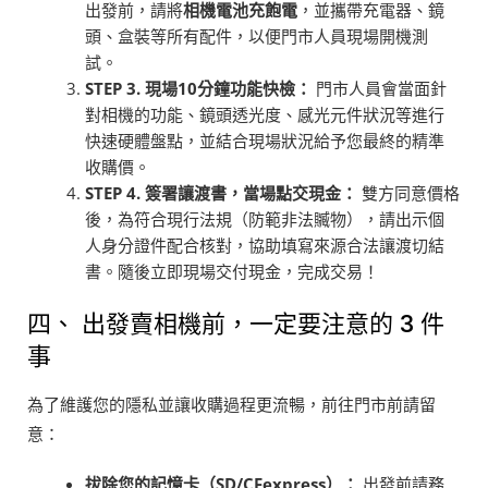
出發前，請將
相機電池充飽電
，並攜帶充電器、鏡
頭、盒裝等所有配件，以便門市人員現場開機測
試。
STEP 3.
現場10分鐘功能快檢：
門市人員會當面針
對相機的功能、鏡頭透光度、感光元件狀況等進行
快速硬體盤點，並結合現場狀況給予您最終的精準
收購價。
STEP 4.
簽署讓渡書，當場點交現金：
雙方同意價格
後，為符合現行法規（防範非法贓物），請出示個
人身分證件配合核對，協助填寫來源合法讓渡切結
書。隨後立即現場交付現金，完成交易！
四、 出發賣相機前，一定要注意的 3 件
事
為了維護您的隱私並讓收購過程更流暢，前往門市前請留
意：
拔除您的記憶卡（SD/CFexpress）：
出發前請務