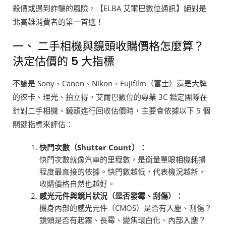
殺價或遇到詐騙的風險，【ELBA 艾爾巴數位通訊】絕對是
北高雄消費者的第一首選！
一、 二手相機與鏡頭收購價格怎麼算？
決定估價的 5 大指標
不論是 Sony、Canon、Nikon、Fujifilm（富士）還是大牌
的徠卡、理光、拍立得，艾爾巴數位的專業 3C 鑑定團隊在
針對二手相機、鏡頭進行回收估價時，主要會依據以下 5 個
關鍵指標來評估：
快門次數（Shutter Count）：
快門次數就像汽車的里程數，是衡量單眼相機耗損
程度最直接的依據。快門數越低，代表機況越新，
收購價格自然也越好。
感光元件與鏡片狀況（是否發霉、刮傷）：
機身內部的感光元件（CMOS）是否有入塵、刮傷？
鏡頭是否有起霧、長霉、變焦環白化、內部入塵？