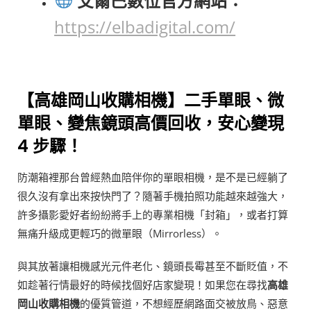
艾爾巴數位官方網站：
https://elbadigital.com/
【高雄岡山收購相機】二手單眼、微
單眼、變焦鏡頭高價回收，安心變現
4 步驟！
防潮箱裡那台曾經熱血陪伴你的單眼相機，是不是已經躺了
很久沒有拿出來按快門了？隨著手機拍照功能越來越強大，
許多攝影愛好者紛紛將手上的專業相機「封箱」，或者打算
無痛升級成更輕巧的微單眼（Mirrorless）。
與其放著讓相機感光元件老化、鏡頭長霉甚至不斷貶值，不
如趁著行情最好的時候找個好店家變現！如果您在尋找
高雄
岡山收購相機
的優質管道，不想經歷網路面交被放鳥、惡意