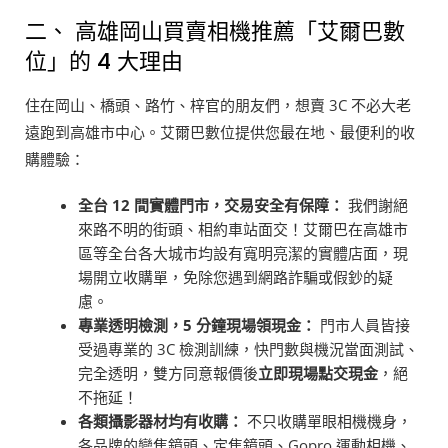
二、 高雄岡山買賣相機推薦「艾爾巴數
位」的 4 大理由
住在岡山、橋頭、路竹、梓官的朋友們，想賣 3C 不必大老
遠跑到高雄市中心。艾爾巴數位提供您最在地、最便利的收
購體驗：
全台 12 間實體門市，交易安全有保障：
我們謝絕
來路不明的街頭、相約車站面交！艾爾巴在高雄市
區等全台各大城市均設有寬明亮潔的實體店面，現
場開立收購單，免除您遇到網路詐騙或假鈔的疑
慮。
專業透明檢測，5 分鐘現場領現金：
門市人員皆接
受過專業的 3C 檢測訓練，快門數與機況當面測試、
完全透明，雙方同意報價後
立即現場點交現金
，絕
不拖延！
各類攝影器材均有收購：
不只收購單眼相機機身，
各品牌的變焦鏡頭、定焦鏡頭、Gopro 運動相機、