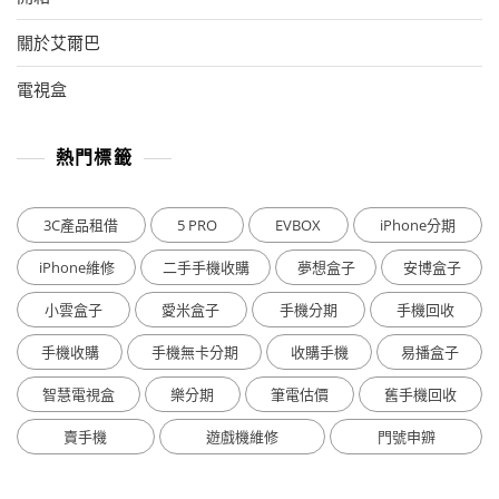
關於艾爾巴
電視盒
熱門標籤
3C產品租借
5 PRO
EVBOX
iPhone分期
iPhone維修
二手手機收購
夢想盒子
安博盒子
小雲盒子
愛米盒子
手機分期
手機回收
手機收購
手機無卡分期
收購手機
易播盒子
智慧電視盒
樂分期
筆電估價
舊手機回收
賣手機
遊戲機維修
門號申辧