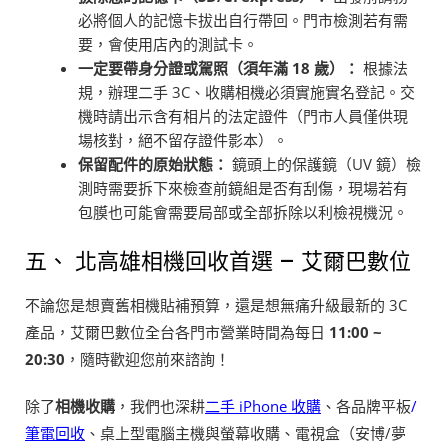
必將個人的記憶卡拔出自行帶回。門市檢測若有需
要，會使用店內的測試卡。
一定要帶身分證或駕照（須年滿 18 歲）：
根據法
規，辦理二手 3C、收購相機必須實施實名登記。交
機時請出示含有相片的法定證件（門市人員僅供現
場核對，絕不留存證件影本）。
保留配件的原始狀態：
鏡頭上的保護鏡（UV 鏡）檢
測時需要拆下來檢查前鏡組是否有刮傷，現場若有
包膜也可能會需要局部或全部拆除以利檢視機況。
五、 北高雄相機回收首選 – 艾爾巴數位
不論您是想賣舊相機貼補預算，還是想無痛升級最新的 3C
產品，艾爾巴數位全台各門市營業時間為每日
11:00 ~
20:30
，隨時歡迎您前來諮詢！
除了
相機收購
，我們也深耕
二手 iPhone 收購
、各品牌平板
/
筆電回收
、桌上型電腦主機與螢幕收購、電視盒（安博/夢