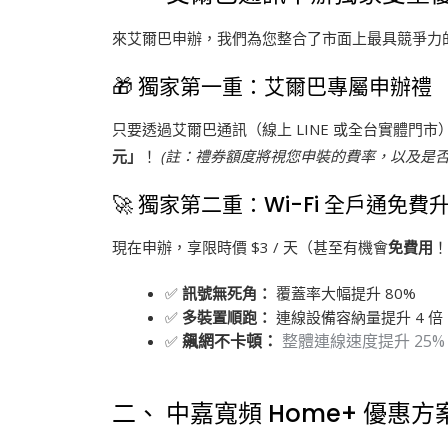
來艾爾巴申辦，我們為您整合了市面上最具競爭力
🎁 獨家第一重：艾爾巴專屬申辦禮
只要透過艾爾巴通訊（線上 LINE 或全台實體門
元」
！
(註：禮券額度將視您申裝的費率，以及是否為
🚀 獨家第二重：Wi-Fi 全戶通免費
現在申辦，享限時價 $3 / 天（甚至有機會
免費用
！
✅
訊號無死角：
覆蓋率大幅提升 80%
✅
多裝置順跑：
連線設備容納量提升 4 倍
飆網不卡頓：
整體連線速度提升 25%
✅
二、 中嘉寬頻 Home+ 優惠