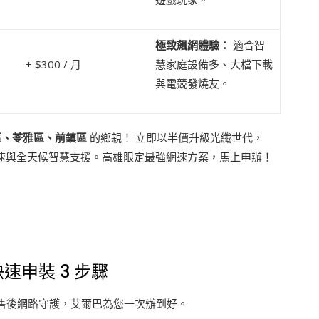
極致飆網體驗：
適合智
+ $300 / 月
慧家庭設備多、大檔下載
與電競發燒友。
區、苓雅區、前鎮區
的鄉親！ 立即以半價升級光纖世代，
速與全天候智慧支援。高雄限定最強網速方案，馬上申辦！
速申裝 3 步驟
售後網路守護，艾爾巴為您一次辦到好。