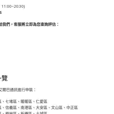
1:00~20:30)
S
給我們，客服將立即為您查詢評估：
一覽
艾爾巴通訊進行申裝：
區、七堵區、暖暖區、仁愛區
區、信義區、南港區、大安區、文山區、中正區
區、樹林區、板橋區、土城區