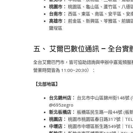
桃園市：
桃園區、龜山區、蘆竹區、八德
台南市：
西區、東區、南區、安平區、安
高雄市：
前金區、新興區、苓雅區、前鎮
鹽埕區
五、 艾爾巴數位通訊 – 全台
全台艾爾巴門市，皆可協助諮詢與申辦中嘉寬頻服
營業時間皆為 11:00~20:30）：
【北部地區】
台北錦州店：
台北市中山區錦州街148號 (行天
@695zegro
新北板橋店：
板橋區民生路一段44號 (板新站步行
桃園店：
桃園市桃園區春日路317號｜TEL: 097
中壢店：
桃園市中壢區新生路549號｜TEL: 091