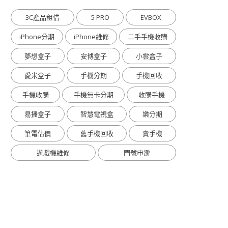
3C產品租借
5 PRO
EVBOX
iPhone分期
iPhone維修
二手手機收購
夢想盒子
安博盒子
小雲盒子
愛米盒子
手機分期
手機回收
手機收購
手機無卡分期
收購手機
易播盒子
智慧電視盒
樂分期
筆電估價
舊手機回收
賣手機
遊戲機維修
門號申辧