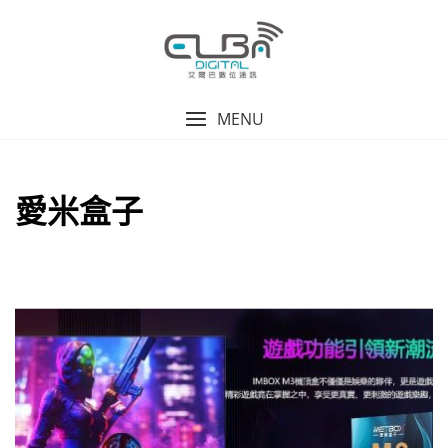
Skip
to
content
MENU
愛米盒子