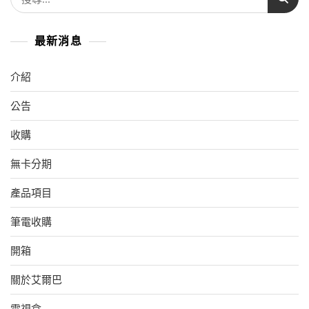
尋
關
最新消息
鍵
字:
介紹
公告
收購
無卡分期
產品項目
筆電收購
開箱
關於艾爾巴
電視盒