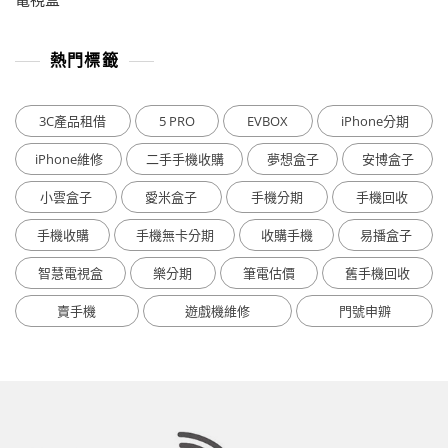
熱門標籤
3C產品租借
5 PRO
EVBOX
iPhone分期
iPhone維修
二手手機收購
夢想盒子
安博盒子
小雲盒子
愛米盒子
手機分期
手機回收
手機收購
手機無卡分期
收購手機
易播盒子
智慧電視盒
樂分期
筆電估價
舊手機回收
賣手機
遊戲機維修
門號申辧